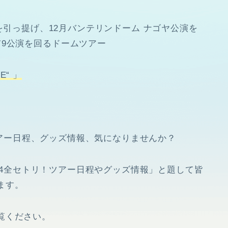
:BE』を引っ提げ、12月バンテリンドーム ナゴヤ公演を
市9公演を回るドームツアー
BE“ 」
やツアー日程、グッズ情報、気になりませんか？
2024全セトリ！ツアー日程やグッズ情報」と題して皆
ます。
覧ください。