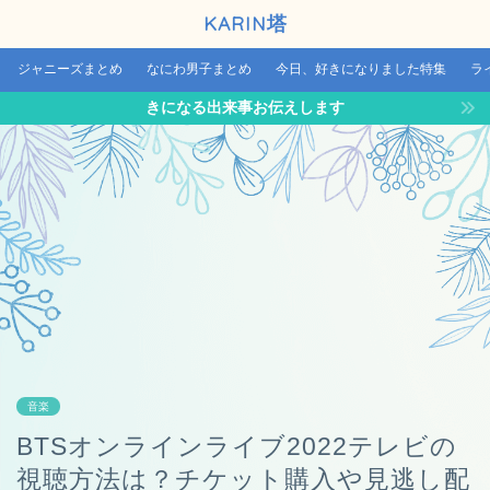
KARIN塔
ジャニーズまとめ
なにわ男子まとめ
今日、好きになりました特集
ラ
きになる出来事お伝えします
音楽
BTSオンラインライブ2022テレビの
視聴方法は？チケット購入や見逃し配