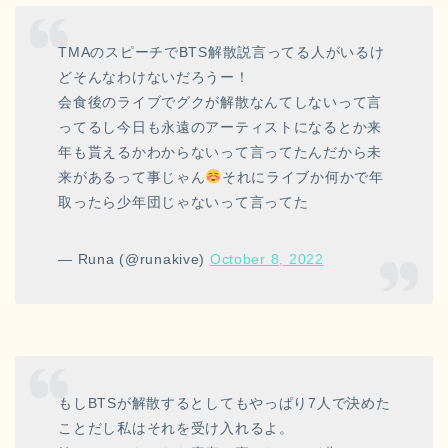
TMAのスピーチでBTS解散説言ってる人がいるけ
どそんなわけないだろうー！
会食後のライブでグクが解散なんてしないって言
ってるし今日も永遠のアーティストになるとか来
年も貰えるかわからないって言ってたんだから未
来があるって事じゃん
それにライブか何かで年
取ったら少年団じゃないって言ってた
— Runa (@runakive)
October 8, 2022
もしBTSが解散するとしてもやっぱり7人で決めた
ことだし私はそれを受け入れるよ。