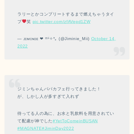
ラリーとかコンプリートするまで燃えちゃうタイ
プ
‍笑
pic.twitter.com/zfAVepd1ZW
— ᴊɪᴍɪɴɪᴇ ❤︎ ᵐⁱⁱ✧*｡ (@Jiminie_Mii)
October 14,
2022
ジミンちゃんパパカフェ行ってきました！
が、しかし人が多すぎて入れず
待ってる人の為に、お水と乳飲料を用意されてい
て配慮が神でした
#YetToComeinBUSAN
#MAGNATE
#JiminDay2022