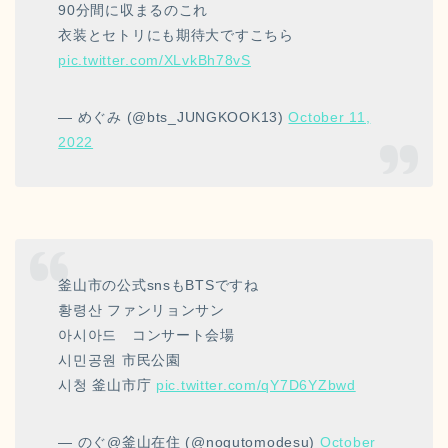
90分間に収まるのこれ
衣装とセトリにも期待大ですこちら
pic.twitter.com/XLvkBh78vS
— めぐみ (@bts_JUNGKOOK13)
October 11,
2022
釜山市の公式snsもBTSですね
황령산 ファンリョンサン
아시아드 コンサート会場
시민공원 市民公園
시청 釜山市庁
pic.twitter.com/qY7D6YZbwd
— のぐ@釜山在住 (@nogutomodesu)
October