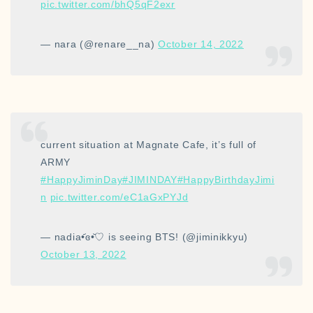
pic.twitter.com/bhQ5qF2exr
— nara (@renare__na)
October 14, 2022
current situation at Magnate Cafe, it’s full of
ARMY
#HappyJiminDay
#JIMINDAY
#HappyBirthdayJimi
n
pic.twitter.com/eC1aGxPYJd
— nadia•᷄ɞ•᷅♡ is seeing BTS! (@jiminikkyu)
October 13, 2022