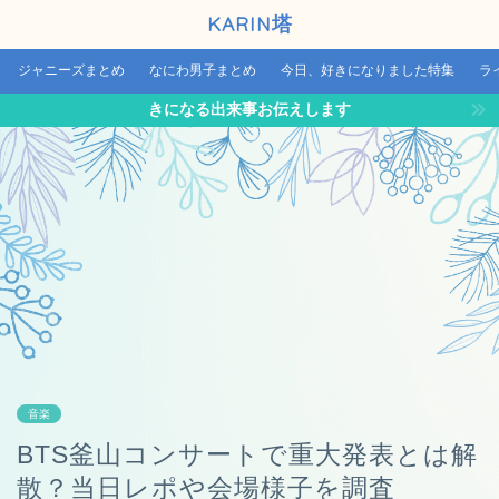
KARIN塔
ジャニーズまとめ
なにわ男子まとめ
今日、好きになりました特集
ラ
きになる出来事お伝えします
音楽
BTS釜山コンサートで重大発表とは解
散？当日レポや会場様子を調査