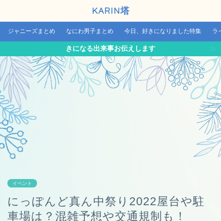
KARIN塔
ジャニーズまとめ
なにわ男子まとめ
今日、好きになりました特集
ラ
きになる出来事お伝えします
イベント
にっぽんど真ん中祭り2022屋台や駐
車場は？混雑予想や交通規制も！