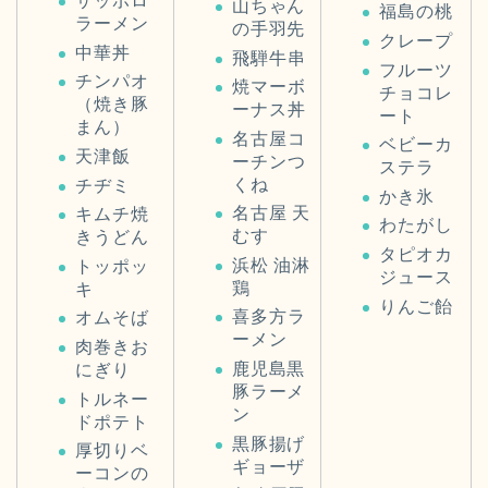
サッポロ
山ちゃん
福島の桃
ラーメン
の手羽先
クレープ
中華丼
飛騨牛串
フルーツ
チンパオ
焼マーボ
チョコレ
（焼き豚
ーナス丼
ート
まん）
名古屋コ
ベビーカ
天津飯
ーチンつ
ステラ
くね
チヂミ
かき氷
名古屋 天
キムチ焼
わたがし
むす
きうどん
タピオカ
浜松 油淋
トッポッ
ジュース
鶏
キ
りん
ご飴
喜多方ラ
オムそば
ーメン
肉巻きお
鹿児島黒
にぎり
豚ラーメ
トルネー
ン
ドポテト
黒豚揚げ
厚切りベ
ギョーザ
ーコンの