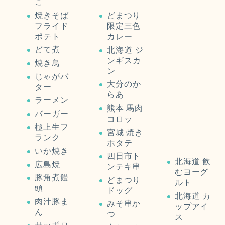
こ
焼きそば
どまつり
フライド
限定三色
ポテト
カレー
どて煮
北海道 ジ
ンギスカ
焼き鳥
ン
じゃがバ
大分のか
ター
らあ
ラーメン
熊本 馬肉
バーガー
コロッ
極上生フ
宮城 焼き
ランク
ホタテ
いか焼き
四日市ト
北海道 飲
広島焼
ンテキ串
むヨーグ
豚角煮饅
どまつり
ルト
頭
ドッグ
北海道 カ
肉汁豚ま
みそ串か
ップアイ
ん
つ
ス