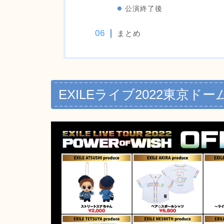
公演終了後
まとめ
EXILEライブ2022東京