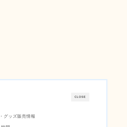
CLOSE
ーム・グッズ販売情報