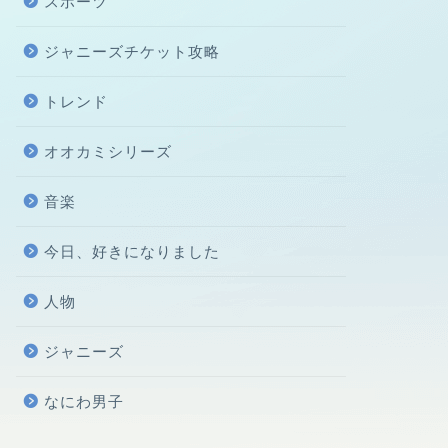
スポーツ
ジャニーズチケット攻略
トレンド
オオカミシリーズ
音楽
今日、好きになりました
人物
ジャニーズ
なにわ男子