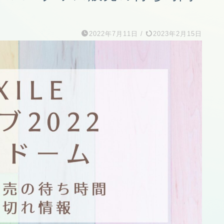
2022年7月11日
/
2023年2月15日