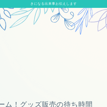
きになる出来事お伝えします
京ドーム！グッズ販売の待ち時間