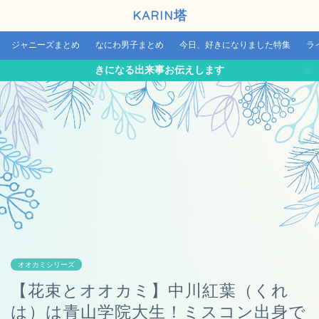
KARIN塔
ジャニーズまとめ
なにわ男子まとめ
今日、好きになりました特集
ラ
きになる出来事お伝えします
オオカミシリーズ
【花束とオオカミ】中川紅葉（くれ
は）は青山学院大生！ミスコン出身で