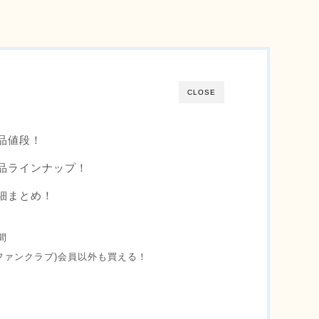
CLOSE
商品値段！
商品ラインナップ！
詳細まとめ！
間
(ファンクラブ)会員以外も買える！