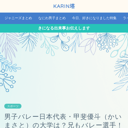
KARIN塔
ジャニーズまとめ
なにわ男子まとめ
今日、好きになりました特集
ラ
きになる出来事お伝えします
スポーツ
男子バレー日本代表・甲斐優斗（かい
まさと）の大学は？兄もバレー選手！