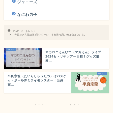
ジャニーズ
なにわ男子
HOME
トレンド
今日好き九龍編第4話ネタバレ・すれ違う恋。俺は負けないよ。
マカロニえんぴつ（マカえん）ライブ
2024セトリやツアー日程！グッズ情
報...
平良宗龍（たいらしゅうたつ）はバスケ
ットボール界ミライモンスター！出身
高...