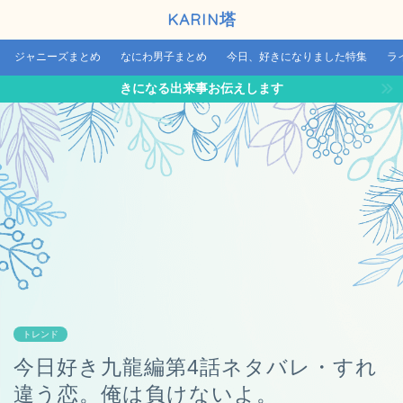
KARIN塔
ジャニーズまとめ
なにわ男子まとめ
今日、好きになりました特集
ラ
きになる出来事お伝えします
トレンド
今日好き九龍編第4話ネタバレ・すれ
違う恋。俺は負けないよ。