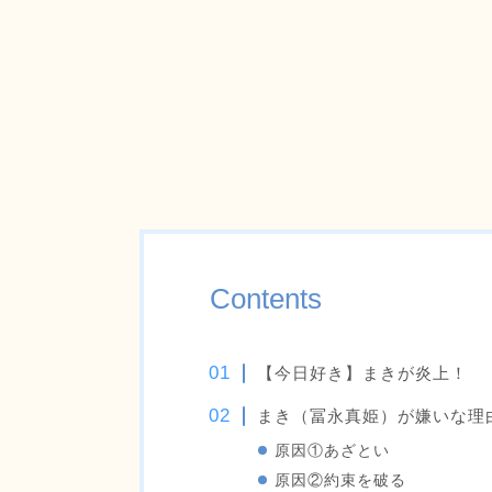
Contents
【今日好き】まきが炎上！
まき（冨永真姫）が嫌いな理
原因①あざとい
原因②約束を破る