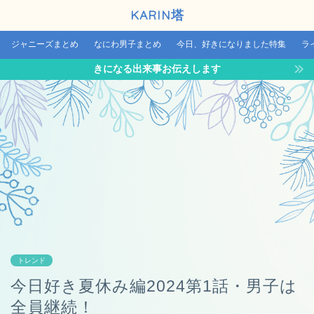
KARIN塔
ジャニーズまとめ
なにわ男子まとめ
今日、好きになりました特集
ラ
きになる出来事お伝えします
トレンド
今日好き夏休み編2024第1話・男子は
全員継続！