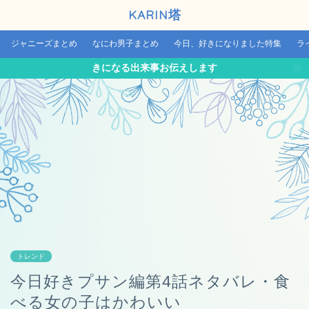
KARIN塔
ジャニーズまとめ
なにわ男子まとめ
今日、好きになりました特集
ラ
きになる出来事お伝えします
トレンド
今日好きプサン編第4話ネタバレ・食
べる女の子はかわいい