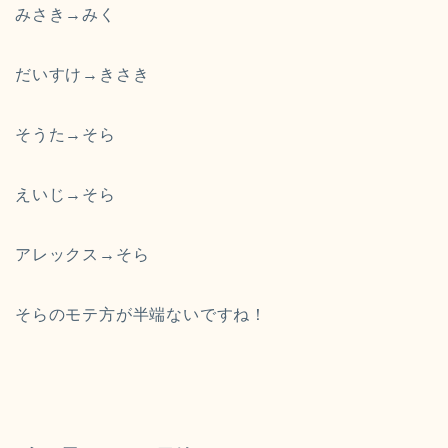
みさき→みく
だいすけ→きさき
そうた→そら
えいじ→そら
アレックス→そら
そらのモテ方が半端ないですね！