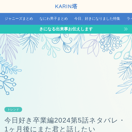
KARIN塔
ジャニーズまとめ
なにわ男子まとめ
今日、好きになりました特集
ラ
きになる出来事お伝えします
トレンド
今日好き卒業編2024第5話ネタバレ・
1ヶ月後にまた君と話したい