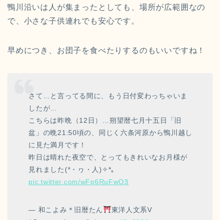
鴨川沿いは人が集まったとしても、場所が広範囲なの
で、小さな子供連れでも安心です。
早めにつき、お団子を食べたりするのもいいですね！
さて…と言ってる間に、もう日付変わっちゃいま
したが…
こちらは昨晩（12日）…朔望暦七月十五日「旧
盆」の晩21:50頃の、同じく六条河原から鴨川越し
に見た満月です！
昨日は晴れた夜空で、とってもきれいなお月様が
見れました(*・ヮ・人)✧*｡
pic.twitter.com/wFp6RuFwO3
— 和こよみ＊旧暦たん
東洋人文系V