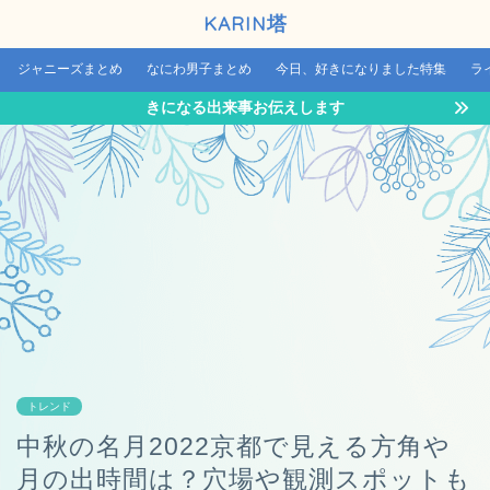
KARIN塔
ジャニーズまとめ
なにわ男子まとめ
今日、好きになりました特集
ラ
きになる出来事お伝えします
トレンド
中秋の名月2022京都で見える方角や
月の出時間は？穴場や観測スポットも