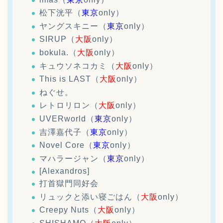
松下洸平（
東京
only）
ヤングスキニー（
東京
only）
SIRUP（
大阪
only）
bokula.（
大阪
only）
キュウソネコカミ（
大阪
only）
This is LAST（
大阪
only）
ねぐせ。
レトロリロン（
大阪
only）
UVERworld（
東京
only）
吉澤嘉代子（
東京
only）
Novel Core（
東京
only）
マハラージャン（
東京
only）
[Alexandros]
打首獄門同好会
リュックと添い寝ごはん（
大阪
only）
Creepy Nuts（
大阪
only）