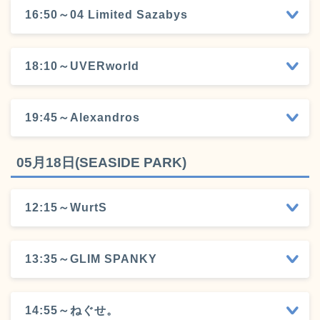
16:50～04 Limited Sazabys
18:10～UVERworld
19:45～Alexandros
05月18日(SEASIDE PARK)
12:15～WurtS
13:35～GLIM SPANKY
14:55～ねぐせ。