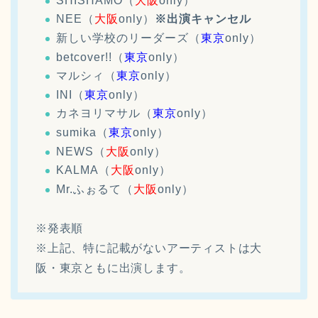
SHISHAMO（
大阪
only）
NEE（
大阪
only）
※出演キャンセル
新しい学校のリーダーズ（
東京
only）
betcover!!（
東京
only）
マルシィ（
東京
only）
INI（
東京
only）
カネヨリマサル（
東京
only）
sumika（
東京
only）
NEWS（
大阪
only）
KALMA（
大阪
only）
Mr.ふぉるて（
大阪
only）
※発表順
※上記、特に記載がないアーティストは大
阪・東京ともに出演します。