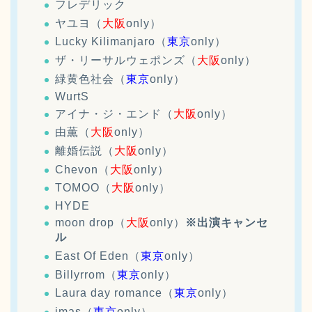
フレデリック
ヤユヨ（
大阪
only）
Lucky Kilimanjaro（
東京
only）
ザ・リーサルウェポンズ（
大阪
only）
緑黄色社会（
東京
only）
WurtS
アイナ・ジ・エンド（
大阪
only）
由薫（
大阪
only）
離婚伝説（
大阪
only）
Chevon（
大阪
only）
TOMOO（
大阪
only）
HYDE
moon drop（
大阪
only）
※出演キャンセ
ル
East Of Eden（
東京
only）
Billyrrom（
東京
only）
Laura day romance（
東京
only）
imas（
東京
only）