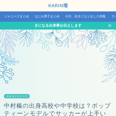
KARIN塔
ジャニーズまとめ
なにわ男子まとめ
今日、好きになりました特集
ラ
きになる出来事お伝えします
オオカミシリーズ
中村榛の出身高校や中学校は？ポップ
ティーンモデルでサッカーが上手い