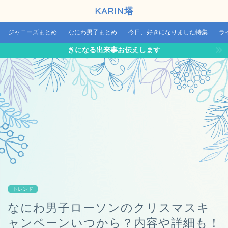
KARIN塔
ジャニーズまとめ
なにわ男子まとめ
今日、好きになりました特集
ラ
きになる出来事お伝えします
トレンド
なにわ男子ローソンのクリスマスキ
ャンペーンいつから？内容や詳細も！