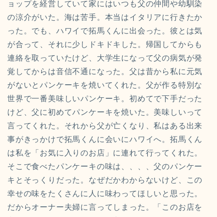
ョップを経営していて家にはいつも父の仲間や幼馴染
の涼介がいた。海は苦手。本当はイタリアに行きたか
った。でも、ハワイで拓馬くんに出会った。彼とは気
が合って、それに少しドキドキした。帰国してからも
連絡を取っていたけど、大学生になって父の病気が発
覚してからは音信不通になった。父は昔から私に元気
がないとパンケーキを焼いてくれた。父が作る特別な
世界で一番美味しいパンケーキ。初めてで下手だった
けど、父に初めてパンケーキを焼いた。美味しいって
言ってくれた。それから父が亡くなり、私はある出来
事がきっかけで拓馬くんに会いにハワイへ。拓馬くん
は私を「お気に入りのお店」に連れて行ってくれた。
そこで食べたパンケーキの味は、、、、父のパンケー
キとそっくりだった。なぜだかわからないけど、この
幸せの味をたくさんに人に味わってほしいと思った。
だからオーナー夫婦に言ってしまった。「このお店を