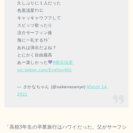
久しぶりに１人だった
色黒流星ｸﾝに
キャッキャウフフして
スピッツ歌ったり
涼介サーフィン後
海に一礼するｹﾄﾞ
あれは演出だよね？
とにかく自由最高
あー楽しかった
#横浜流星
pic.twitter.com/EygfcjvrNG
— さかなちゃん (@sakanasanyo)
March 14,
2021
「高校3年生の卒業旅行はハワイだった。父がサーフシ