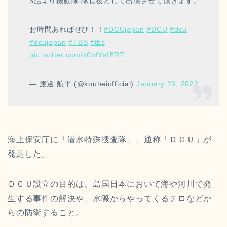
3話より機動隊 隊長役として出演させて頂きます。
お時間あればぜひ！！
#DCUjapan
#DCU
#dcu
#dcujapan
#TBS
#tbs
pic.twitter.com/k0bfYsIERT
— 渡邊 航平 (@kouheiofficial)
January 23, 2022
海上保安庁に「潜水特殊捜査隊」、通称「ＤＣＵ」が
発足した。
ＤＣＵ設立の目的は、島国日本において海や河川で発
生する事件の解決や、水際からやってくるテロなどか
らの防衛すること。