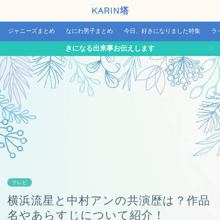
KARIN塔
ジャニーズまとめ
なにわ男子まとめ
今日、好きになりました特集
ラ
きになる出来事お伝えします
テレビ
横浜流星と中村アンの共演歴は？作品
名やあらすじについて紹介！