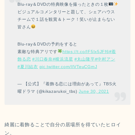
Blu-ray＆DVDの特典映像を撮ったときの１枚
ビジュアルコメンタリーと題して、シェアハウス
チームで１話を観賞＆トーク！笑いが止まらない
皆さん
Blu-ray＆DVDの予約をすると
素敵な特典アリです
https://t.co/IF5Ix5JFf6
#着
飾る恋
#川口春奈
#横浜流星
#丸山隆平
#中村アン
#夏川結衣
pic.twitter.com/lIVTeuCGmJ
— 【公式】『着飾る恋には理由があって』TBS火
曜ドラマ (@kikazarukoi_tbs)
June 30, 2021
綺麗に着飾ることで自分の居場所を得ていたヒロイ
ン。