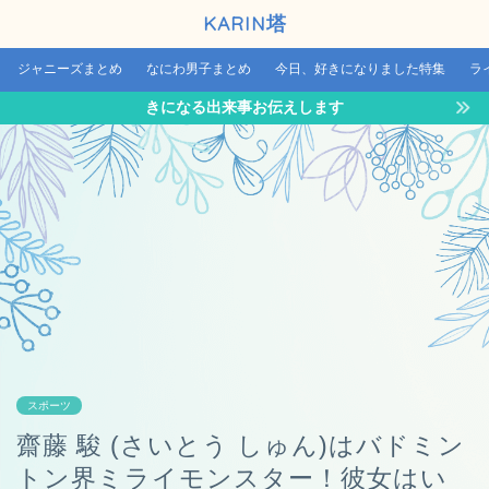
KARIN塔
ジャニーズまとめ
なにわ男子まとめ
今日、好きになりました特集
ラ
きになる出来事お伝えします
スポーツ
齋藤 駿 (さいとう しゅん)はバドミン
トン界ミライモンスター！彼女はい