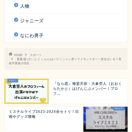
人物
ジャニーズ
なにわ男子
HOME
スポーツ
齋藤 駿 (さいとう しゅん)はバドミントン界ミライモンスター！彼女はいる？高
校卒業後の現在
「なら恋」海堂天役・大倉空人（おおく
らたかと）はげんじぶメンバー！プロ
フ...
ミスチルライブ2023-2024全セトリ！日
程やグッズ情報