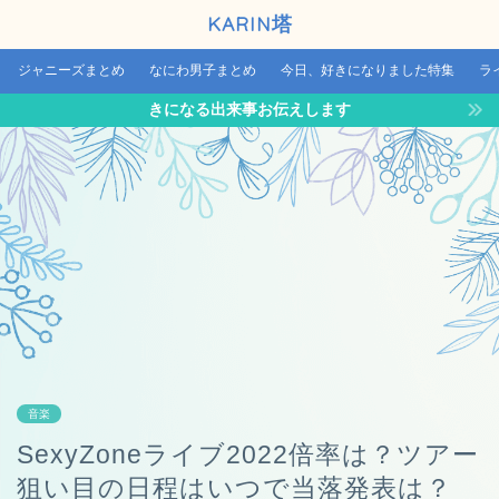
KARIN塔
ジャニーズまとめ
なにわ男子まとめ
今日、好きになりました特集
ラ
きになる出来事お伝えします
音楽
SexyZoneライブ2022倍率は？ツアー
狙い目の日程はいつで当落発表は？