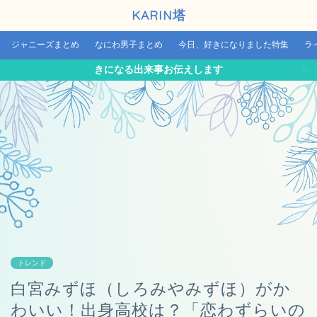
KARIN塔
ジャニーズまとめ
なにわ男子まとめ
今日、好きになりました特集
ラ
きになる出来事お伝えします
トレンド
白宮みずほ（しろみやみずほ）がか
わいい！出身高校は？「恋わずらいの