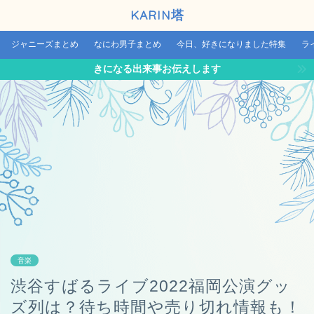
KARIN塔
ジャニーズまとめ
なにわ男子まとめ
今日、好きになりました特集
ラ
きになる出来事お伝えします
音楽
渋谷すばるライブ2022福岡公演グッ
ズ列は？待ち時間や売り切れ情報も！