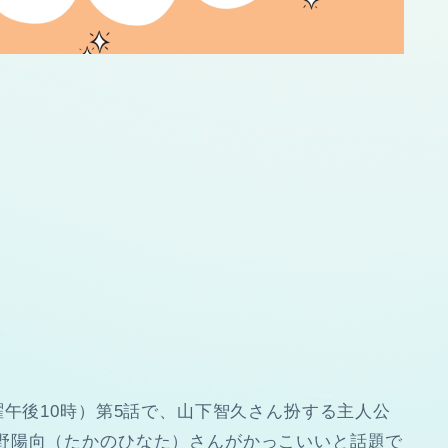
曜午後10時）第5話で、山下智久さん扮する主人公
野陽向（たかのひなた）さんがかっこいいと話題で