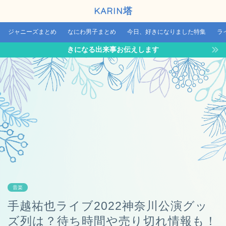
KARIN塔
ジャニーズまとめ
なにわ男子まとめ
今日、好きになりました特集
ラ
きになる出来事お伝えします
音楽
手越祐也ライブ2022神奈川公演グッ
ズ列は？待ち時間や売り切れ情報も！