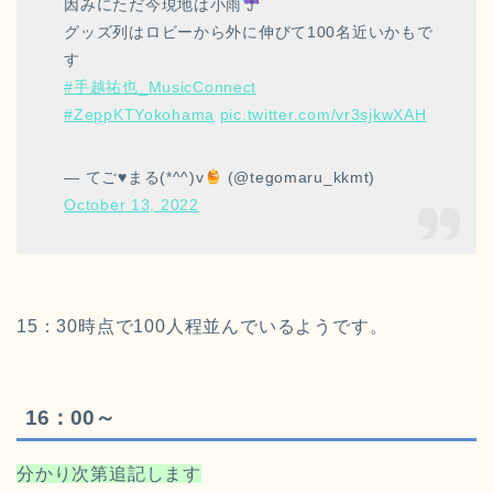
因みにただ今現地は小雨
グッズ列はロビーから外に伸びて100名近いかもで
す
#手越祐也_MusicConnect
#ZeppKTYokohama
pic.twitter.com/vr3sjkwXAH
— てご
♥️
まる(*^^)v
(@tegomaru_kkmt)
October 13, 2022
15：30時点で100人程並んでいるようです。
16：00～
分かり次第追記します