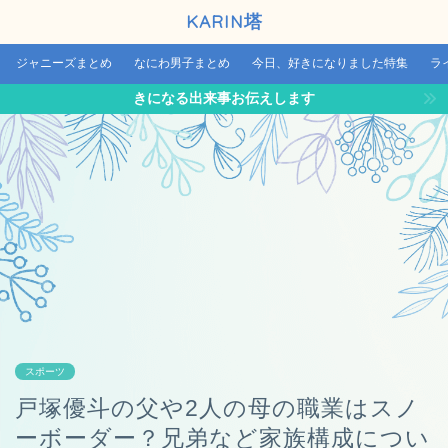
KARIN塔
ジャニーズまとめ
なにわ男子まとめ
今日、好きになりました特集
ラ
きになる出来事お伝えします
スポーツ
戸塚優斗の父や2人の母の職業はスノ
ーボーダー？兄弟など家族構成につい