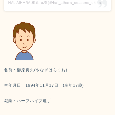
HAL AIHARA 相原 元春(@hal_aihara_seasons_okinawa_ft)がシェアした投稿
名前：柳原真央(やなぎはらまお)
生年月日：1994年11月17日 (享年17歳)
職業：ハーフパイプ選手