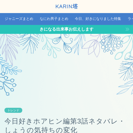
KARIN塔
ジャニーズまとめ
なにわ男子まとめ
今日、好きになりました特集
ラ
きになる出来事お伝えします
トレンド
今日好きホアヒン編第3話ネタバレ・
しょうの気持ちの変化