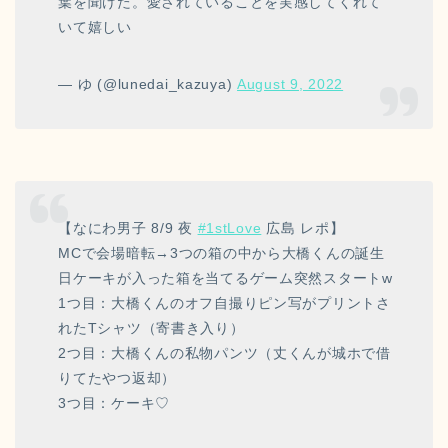
葉を聞けた。愛されていることを実感してくれて
いて嬉しい
— ゆ (@lunedai_kazuya)
August 9, 2022
【なにわ男子 8/9 夜
#1stLove
広島 レポ】
MCで会場暗転→3つの箱の中から大橋くんの誕生
日ケーキが入った箱を当てるゲーム突然スタートw
1つ目：大橋くんのオフ自撮りピン写がプリントさ
れたTシャツ（寄書き入り）
2つ目：大橋くんの私物パンツ（丈くんが城ホで借
りてたやつ返却）
3つ目：ケーキ♡