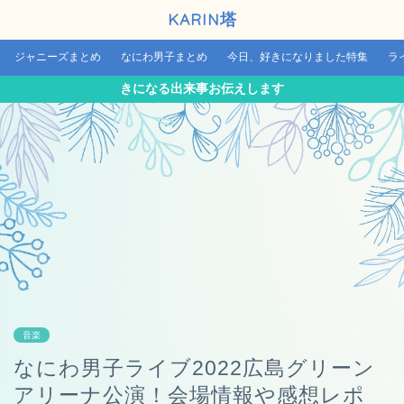
KARIN塔
ジャニーズまとめ
なにわ男子まとめ
今日、好きになりました特集
ラ
きになる出来事お伝えします
音楽
なにわ男子ライブ2022広島グリーン
アリーナ公演！会場情報や感想レポ