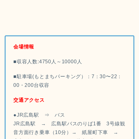
会場情報
■収容人数:4750人～10000人
■駐車場(もとまちパーキング）：7：30〜22：
00・200台収容
交通アクセス
●JR広島駅 ⇒ バス
JR広島駅 → 広島駅バスのりば1番 3号線観
音方面行き乗車（10分）→ 紙屋町下車 →