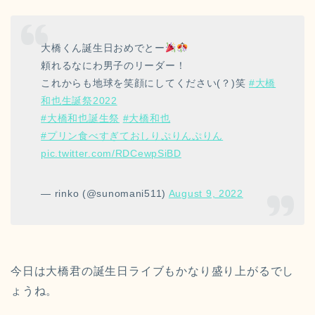
大橋くん誕生日おめでとー
頼れるなにわ男子のリーダー！
これからも地球を笑顔にしてください(？)笑
#大橋
和也生誕祭2022
#大橋和也誕生祭
#大橋和也
#プリン食べすぎておしりぷりんぷりん
pic.twitter.com/RDCewpSiBD
— rinko (@sunomani511)
August 9, 2022
今日は大橋君の誕生日ライブもかなり盛り上がるでし
ょうね。