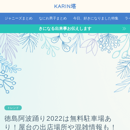
KARIN塔
ジャニーズまとめ
なにわ男子まとめ
今日、好きになりました特集
ラ
きになる出来事お伝えします
トレンド
徳島阿波踊り2022は無料駐車場あ
り！屋台の出店場所や混雑情報も！