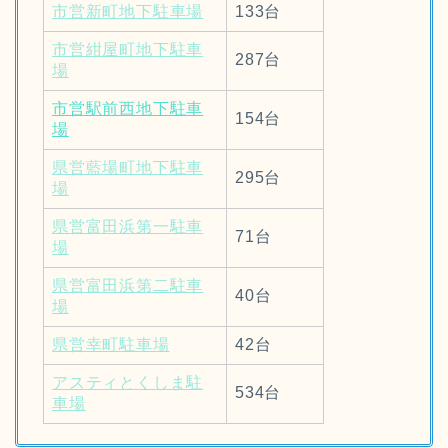
市営新町地下駐車場
133台
市営紺屋町地下駐車
287台
場
市営駅前西地下駐車
154台
場
県営藍場町地下駐車
295台
場
県営富田浜第一駐車
71台
場
県営富田浜第二駐車
40台
場
県営幸町駐車場
42台
アスティとくしま駐
534台
車場